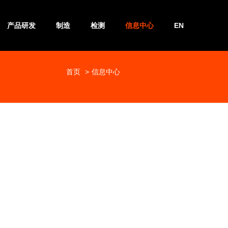
产品研发
制造
检测
信息中心
EN
首页
>
信息中心